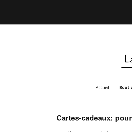
Accueil
Bouti
Boutiq
Boutiq
Cartes-cadeaux: pour o
Carte