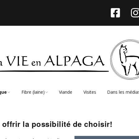
que
Fibre (laine)
Viande
Visites
Dans les média
ue à la ferme
Caractéristiques
ue en ligne
Entretien
ffrir la possibilité de choisir!
s-cadeaux