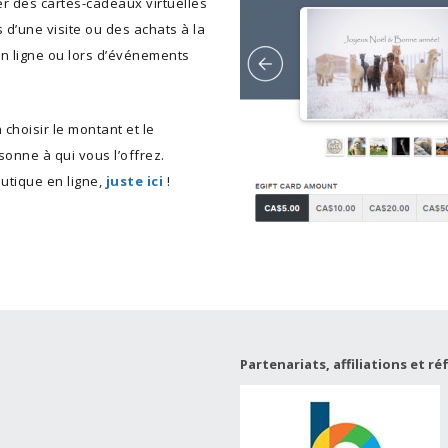
r des cartes-cadeaux virtuelles
s d’une visite ou des achats à la
tion et Retours
en ligne ou lors d’événements
choisir le montant et le
onne à qui vous l’offrez.
outique en ligne,
juste ici
!
Partenariats, affiliations et r